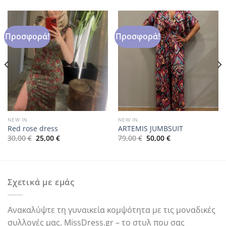
Προσφορά!
Προσφορά!
NEW IN
NEW IN
Red rose dress
ARTEMIS JUMBSUIT
Original
Η
Original
Η
30,00
€
25,00
€
79,00
€
50,00
€
price
τρέχουσα
price
τρέχουσα
was:
τιμή
was:
τιμή
30,00 €.
είναι:
79,00 €.
είναι:
25,00 €.
50,00 €.
Σχετικά με εμάς
Ανακαλύψτε τη γυναικεία κομψότητα με τις μοναδικές
συλλογές μας. MissDress.gr – το στυλ που σας