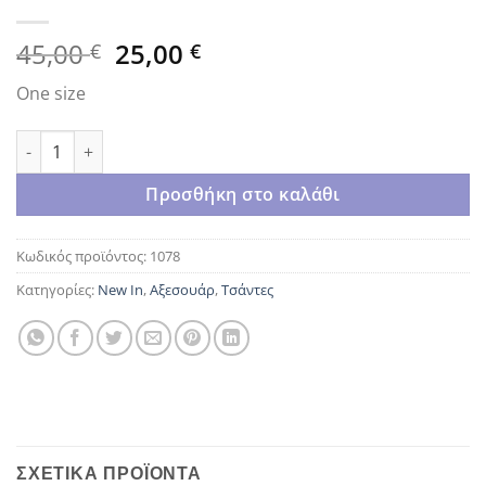
Original
Η
45,00
25,00
€
€
price
τρέχουσα
One size
was:
τιμή
45,00 €.
είναι:
Shara black ποσότητα
25,00 €.
Προσθήκη στο καλάθι
Κωδικός προϊόντος:
1078
Κατηγορίες:
New In
,
Αξεσουάρ
,
Τσάντες
ΣΧΕΤΙΚΆ ΠΡΟΪΌΝΤΑ