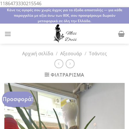
Μετάβαση
1186473330215546
στο
Κάνε τις αγορές σου χωρίς άγχος για τα έξοδα αποστολής — για κάθε
παραγγελία με αξία άνω των 80€, σου προσφέρουμε δωρεάν
περιεχόμενο
μεταφορικά σε όλη την Ελλάδα.
Αρχική σελίδα
/
Αξεσουάρ
/
Τσάντες
ΦΙΛΤΡΆΡΙΣΜΑ
Προσφορά!