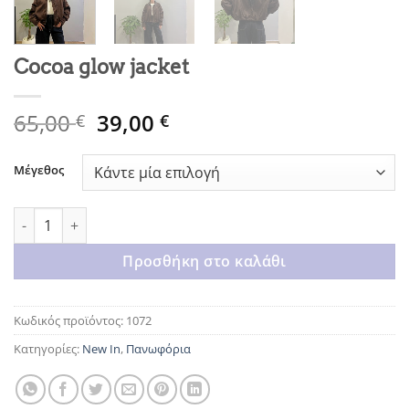
Cocoa glow jacket
Original
Η
65,00
39,00
€
€
price
τρέχουσα
was:
τιμή
Μέγεθος
65,00 €.
είναι:
39,00 €.
Cocoa glow jacket ποσότητα
Προσθήκη στο καλάθι
Κωδικός προϊόντος:
1072
Κατηγορίες:
New In
,
Πανωφόρια