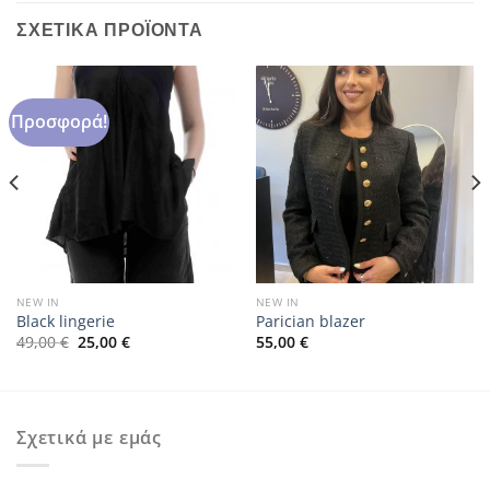
ΣΧΕΤΙΚΆ ΠΡΟΪΌΝΤΑ
Προσφορά!
NEW IN
NEW IN
Black lingerie
Parician blazer
Original
Η
49,00
€
25,00
€
55,00
€
price
τρέχουσα
was:
τιμή
49,00 €.
είναι:
25,00 €.
Σχετικά με εμάς