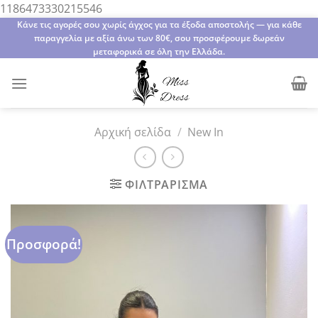
Μετάβαση
1186473330215546
στο
Κάνε τις αγορές σου χωρίς άγχος για τα έξοδα αποστολής — για κάθε
παραγγελία με αξία άνω των 80€, σου προσφέρουμε δωρεάν
περιεχόμενο
μεταφορικά σε όλη την Ελλάδα.
Αρχική σελίδα
/
New In
ΦΙΛΤΡΆΡΙΣΜΑ
Προσφορά!