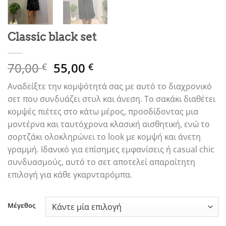
Classic black set
Original
Η
70,00
55,00
€
€
price
τρέχουσα
Αναδείξτε την κομψότητά σας με αυτό το διαχρονικό
was:
τιμή
σετ που συνδυάζει στυλ και άνεση. Το σακάκι διαθέτει
70,00 €.
είναι:
κομψές πιέτες στο κάτω μέρος, προσδίδοντας μια
55,00 €.
μοντέρνα και ταυτόχρονα κλασική αισθητική, ενώ το
σορτζάκι ολοκληρώνει το look με κομψή και άνετη
γραμμή. Ιδανικό για επίσημες εμφανίσεις ή casual chic
συνδυασμούς, αυτό το σετ αποτελεί απαραίτητη
επιλογή για κάθε γκαρνταρόμπα.
Μέγεθος