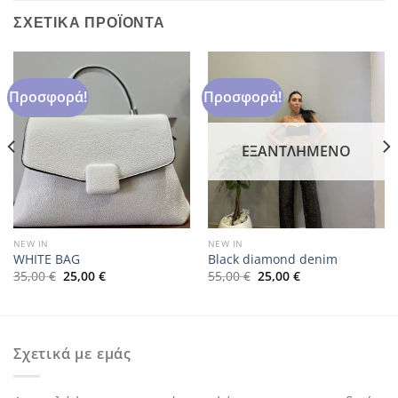
ΣΧΕΤΙΚΆ ΠΡΟΪΌΝΤΑ
Προσφορά!
Προσφορά!
ΕΞΑΝΤΛΗΜΈΝΟ
NEW IN
NEW IN
WHITE BAG
Black diamond denim
Original
Η
Original
Η
35,00
€
25,00
€
55,00
€
25,00
€
price
τρέχουσα
price
τρέχουσα
was:
τιμή
was:
τιμή
35,00 €.
είναι:
55,00 €.
είναι:
25,00 €.
25,00 €.
Σχετικά με εμάς