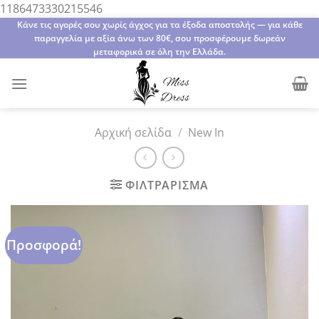
Μετάβαση
1186473330215546
στο
Κάνε τις αγορές σου χωρίς άγχος για τα έξοδα αποστολής — για κάθε
παραγγελία με αξία άνω των 80€, σου προσφέρουμε δωρεάν
περιεχόμενο
μεταφορικά σε όλη την Ελλάδα.
Αρχική σελίδα
/
New In
ΦΙΛΤΡΆΡΙΣΜΑ
Προσφορά!