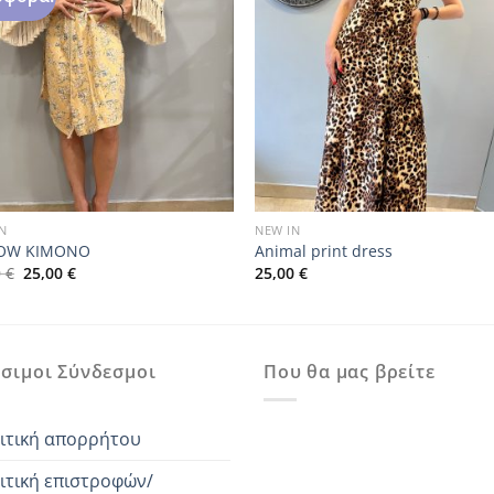
N
NEW IN
LOW KIMONO
Animal print dress
Original
Η
0
€
25,00
€
25,00
€
price
τρέχουσα
was:
τιμή
79,00 €.
είναι:
25,00 €.
σιμοι Σύνδεσμοι
Που θα μας βρείτε
ιτική απορρήτου
ιτική επιστροφών/