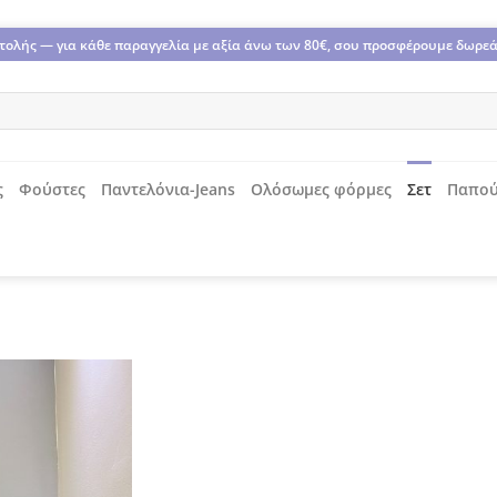
οστολής — για κάθε παραγγελία με αξία άνω των 80€, σου προσφέρουμε δωρε
ς
Φούστες
Παντελόνια-Jeans
Ολόσωμες φόρμες
Σετ
Παπού