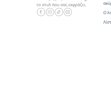
ακύ
το στυλ που σας εκφράζει.
Ο λ
Λίσ