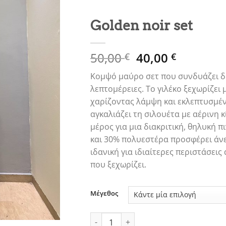
Golden noir set
Original
Η
50,00
40,00
€
€
price
τρέχουσ
Κομψό μαύρο σετ που συνδυάζει δι
was:
τιμή
λεπτομέρειες. Το γιλέκο ξεχωρίζει μ
50,00 €.
είναι:
χαρίζοντας λάμψη και εκλεπτυσμέν
40,00 €.
αγκαλιάζει τη σιλουέτα με αέρινη 
μέρος για μια διακριτική, θηλυκή 
και 30% πολυεστέρα προσφέρει άνε
ιδανική για ιδιαίτερες περιστάσεις
που ξεχωρίζει.
Μέγεθος
Golden noir set ποσότητα