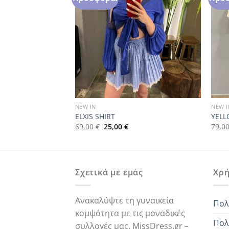
NEW IN
NEW I
ELXIS SHIRT
YEL
Original
Η
69,00
€
25,00
€
79,0
ρέχουσα
price
τρέχουσα
μή
was:
τιμή
ναι:
69,00 €.
είναι:
,00 €.
25,00 €.
Σχετικά με εμάς
Χρή
Ανακαλύψτε τη γυναικεία
Πολ
κομψότητα με τις μοναδικές
Πολ
συλλογές μας. MissDress.gr –