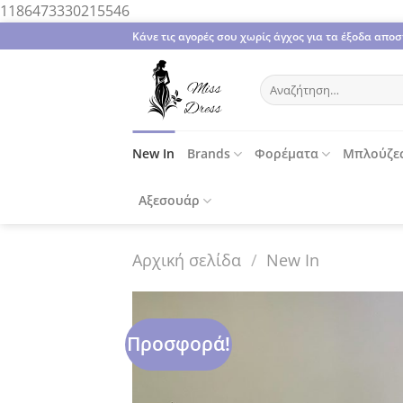
Μετάβαση
1186473330215546
στο
Κάνε τις αγορές σου χωρίς άγχος για τα έξοδα απ
περιεχόμενο
Αναζήτηση
για:
New In
Brands
Φορέματα
Μπλούζε
Αξεσουάρ
Αρχική σελίδα
/
New In
Προσφορά!