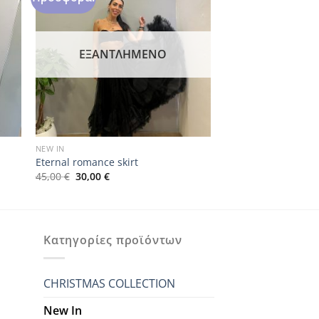
ΕΞΑΝΤΛΗΜΈΝΟ
NEW IN
Eternal romance skirt
Original
Η
45,00
€
30,00
€
price
τρέχουσα
was:
τιμή
45,00 €.
είναι:
30,00 €.
Κατηγορίες προϊόντων
CHRISTMAS COLLECTION
New In