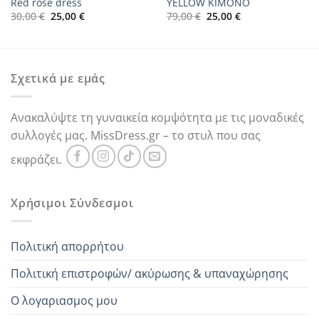
Red rose dress
YELLOW KIMONO
Original
Η
Original
Η
30,00
€
25,00
€
79,00
€
25,00
€
price
τρέχουσα
price
τρέχουσα
was:
τιμή
was:
τιμή
30,00 €.
είναι:
79,00 €.
είναι:
25,00 €.
25,00 €.
Σχετικά με εμάς
Ανακαλύψτε τη γυναικεία κομψότητα με τις μοναδικές
συλλογές μας. MissDress.gr – το στυλ που σας
εκφράζει.
Χρήσιμοι Σύνδεσμοι
Πολιτική απορρήτου
Πολιτική επιστροφών/ ακύρωσης & υπαναχώρησης
Ο λογαριασμος μου