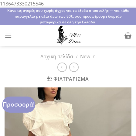
Μετάβαση
1186473330215546
στο
Κάνε τις αγορές σου χωρίς άγχος για τα έξοδα αποστολής — για κάθε
παραγγελία με αξία άνω των 80€, σου προσφέρουμε δωρεάν
περιεχόμενο
μεταφορικά σε όλη την Ελλάδα.
Αρχική σελίδα
/
New In
ΦΙΛΤΡΆΡΙΣΜΑ
Προσφορά!