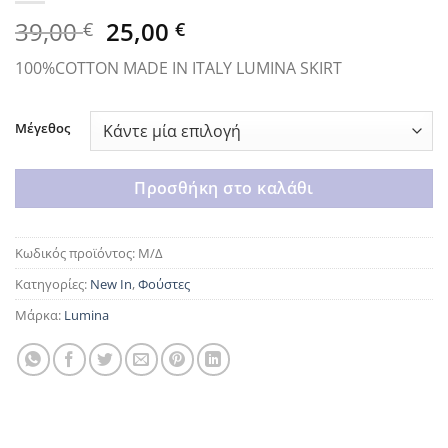
Original
Η
39,00
25,00
€
€
price
τρέχουσα
100%COTTON MADE IN ITALY LUMINA SKIRT
was:
τιμή
39,00 €.
είναι:
25,00 €.
Μέγεθος
Προσθήκη στο καλάθι
Κωδικός προϊόντος:
Μ/Δ
Κατηγορίες:
New In
,
Φούστες
Μάρκα:
Lumina