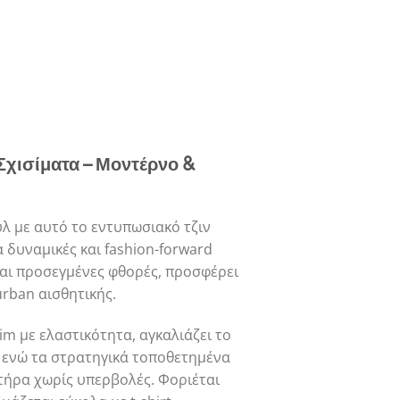
α
 Σχισίματα – Μοντέρνο &
λ με αυτό το εντυπωσιακό τζιν
α δυναμικές και fashion-forward
αι προσεγμένες φθορές, προσφέρει
rban αισθητικής.
m με ελαστικότητα, αγκαλιάζει το
 ενώ τα στρατηγικά τοποθετημένα
τήρα χωρίς υπερβολές. Φοριέται