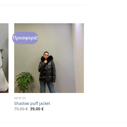
Προσφορά!
NEW IN
Shadow puff jacket
Original
Η
70,00
€
39,00
€
price
τρέχουσα
was:
τιμή
70,00 €.
είναι:
39,00 €.