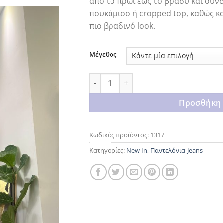
από το πρωί έως το βράδυ και συνδυ
πουκάμισο ή cropped top, καθώς κ
πιο βραδινό look.
Μέγεθος
The denim ποσότητα
Προσθήκη 
Κωδικός προϊόντος:
1317
Κατηγορίες:
New In
,
Παντελόνια-Jeans