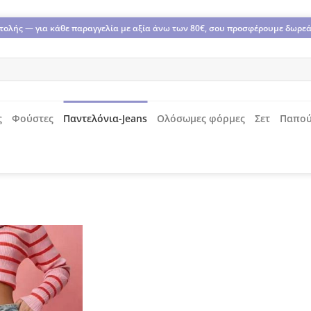
οστολής — για κάθε παραγγελία με αξία άνω των 80€, σου προσφέρουμε δωρε
ς
Φούστες
Παντελόνια-Jeans
Ολόσωμες φόρμες
Σετ
Παπού