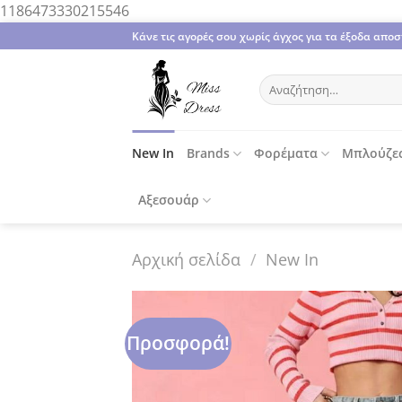
Μετάβαση
1186473330215546
στο
Κάνε τις αγορές σου χωρίς άγχος για τα έξοδα απ
περιεχόμενο
Αναζήτηση
για:
New In
Brands
Φορέματα
Μπλούζε
Αξεσουάρ
Αρχική σελίδα
/
New In
Προσφορά!