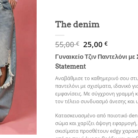
The denim
Original
Η
55,00
25,00
€
€
price
τρέχουσ
Γυναικείο Τζιν Παντελόνι με
was:
τιμή
55,00 €.
είναι:
Statement
25,00 €.
Αναβάθμισε το καθημερινό σου στυ
παντελόνι με σχισίματα, ιδανικό γι
εμφανίσεις. Με σύγχρονη γραμμή κ
τον τέλειο συνδυασμό άνεσης και u
Κατασκευασμένο από ποιοτικό deni
σώμα και χαρίζει άψογη εφαρμογή,
σκισίματα προσθέτουν edgy χαρακ