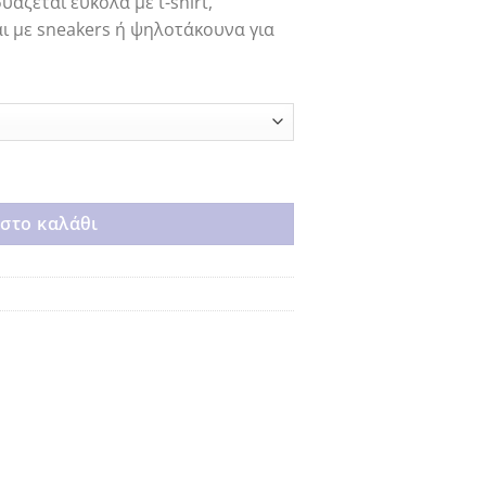
άζεται εύκολα με t-shirt,
αι με sneakers ή ψηλοτάκουνα για
στο καλάθι