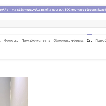
οστολής — για κάθε παραγγελία με αξία άνω των 80€, σου προσφέρουμε δωρε
ς
Φούστες
Παντελόνια-Jeans
Ολόσωμες φόρμες
Σετ
Παπού