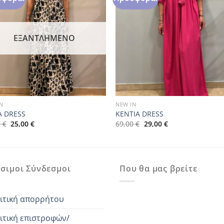
ΕΞΑΝΤΛΗΜΈΝΟ
N
NEW IN
A DRESS
KENTIA DRESS
Original
Η
Original
Η
0
€
25,00
€
69,00
€
29,00
€
price
τρέχουσα
price
τρέχουσα
was:
τιμή
was:
τιμή
29,90 €.
είναι:
69,00 €.
είναι:
25,00 €.
29,00 €.
σιμοι Σύνδεσμοι
Που θα μας βρείτε
ιτική απορρήτου
ιτική επιστροφών/