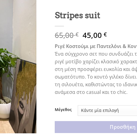
Stripes suit
Original
Η
65,00
45,00
€
€
price
τρέχουσ
Ριγέ Κοστούμι με Παντελόνι & Κον
was:
τιμή
Ένα σύγχρονο σετ που συνδυάζει τ
65,00 €.
είναι:
ριγέ μοτίβο χαρίζει κλασικό χαρακ
45,00 €.
στη μέση προσφέρει ευκολία και ά
σωματότυπο. Το κοντό γιλέκο δίνει
τη σιλουέτα, καθιστώντας το ιδανι
ανάμεσα στο casual και το chic.
Μέγεθος
Προσθήκη 