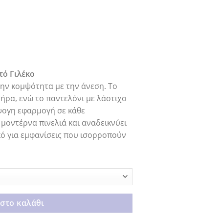
α
τό Γιλέκο
ην κομψότητα με την άνεση. Το
τήρα, ενώ το παντελόνι με λάστιχο
ψογη εφαρμογή σε κάθε
 μοντέρνα πινελιά και αναδεικνύει
κό για εμφανίσεις που ισορροπούν
στο καλάθι