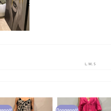
L, M, S
φορά!
Προσφορά!