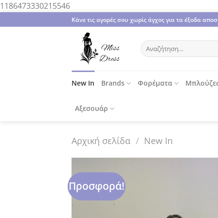
Μετάβαση
1186473330215546
στο
Κάνε τις αγορές σου χωρίς άγχος για τα έξοδα απ
περιεχόμενο
Αναζήτηση
για:
New In
Brands
Φορέματα
Μπλούζε
Αξεσουάρ
Αρχική σελίδα
/
New In
Προσφορά!