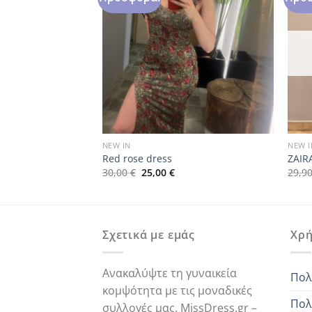
NEW IN
NEW I
Red rose dress
ZAIR
Original
Η
30,00
€
25,00
€
29,9
ρέχουσα
price
τρέχουσα
μή
was:
τιμή
ναι:
30,00 €.
είναι:
,00 €.
25,00 €.
Σχετικά με εμάς
Χρή
Ανακαλύψτε τη γυναικεία
Πολ
κομψότητα με τις μοναδικές
Πολ
συλλογές μας. MissDress.gr –