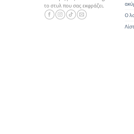
ακύ
το στυλ που σας εκφράζει.
Ο λ
Λίσ