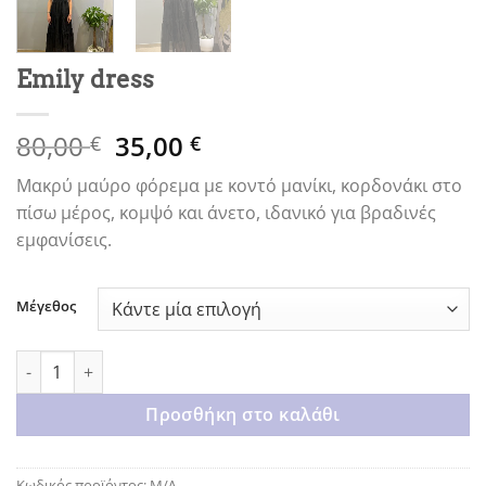
Emily dress
Original
Η
80,00
35,00
€
€
price
τρέχουσα
Μακρύ μαύρο φόρεμα με κοντό μανίκι, κορδονάκι στο
was:
τιμή
πίσω μέρος, κομψό και άνετο, ιδανικό για βραδινές
80,00 €.
είναι:
εμφανίσεις.
35,00 €.
Μέγεθος
Emily dress ποσότητα
Προσθήκη στο καλάθι
Κωδικός προϊόντος:
Μ/Δ