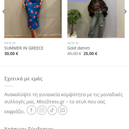
NEW IN
NEW IN
SUMMER IN GREECE
Gold denim
Original
Η
30,00
€
45,00
€
25,00
€
price
τρέχουσα
was:
τιμή
45,00 €.
είναι:
25,00 €.
Σχετικά με εμάς
Ανακαλύψτε τη γυναικεία κομψότητα με τις μοναδικές
συλλογές μας. MissDress.gr – το στυλ που σας
εκφράζει.
Χρήσιμοι Σύνδεσμοι