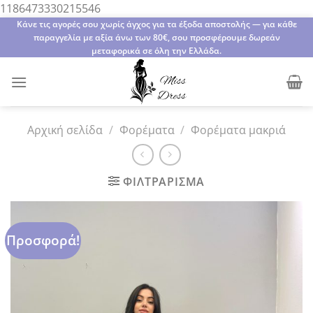
Μετάβαση
1186473330215546
στο
Κάνε τις αγορές σου χωρίς άγχος για τα έξοδα αποστολής — για κάθε
παραγγελία με αξία άνω των 80€, σου προσφέρουμε δωρεάν
περιεχόμενο
μεταφορικά σε όλη την Ελλάδα.
Αρχική σελίδα
/
Φορέματα
/
Φορέματα μακριά
ΦΙΛΤΡΆΡΙΣΜΑ
Προσφορά!