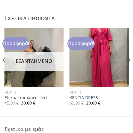
ΣΧΕΤΙΚΆ ΠΡΟΪΌΝΤΑ
Προσφορά!
Προσφορά!
ΕΞΑΝΤΛΗΜΈΝΟ
NEW IN
NEW IN
Eternal romance skirt
KENTIA DRESS
Original
Η
Original
Η
45,00
€
30,00
€
69,00
€
29,00
€
price
τρέχουσα
price
τρέχουσα
was:
τιμή
was:
τιμή
45,00 €.
είναι:
69,00 €.
είναι:
30,00 €.
29,00 €.
Σχετικά με εμάς