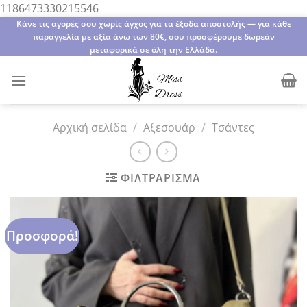
Μετάβαση
1186473330215546
στο
Κάνε τις αγορές σου χωρίς άγχος για τα έξοδα αποστολής — για κάθε
παραγγελία με αξία άνω των 80€, σου προσφέρουμε δωρεάν
περιεχόμενο
μεταφορικά σε όλη την Ελλάδα.
Αρχική σελίδα
/
Αξεσουάρ
/
Τσάντες
ΦΙΛΤΡΆΡΙΣΜΑ
Προσφορά!