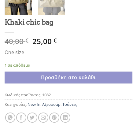
Khaki chic bag
Original
Η
40,00
25,00
€
€
price
τρέχουσα
One size
was:
τιμή
40,00 €.
είναι:
1 σε απόθεμα
25,00 €.
Προσθήκη στο καλάθι
Κωδικός προϊόντος:
1082
Κατηγορίες:
New In
,
Αξεσουάρ
,
Τσάντες