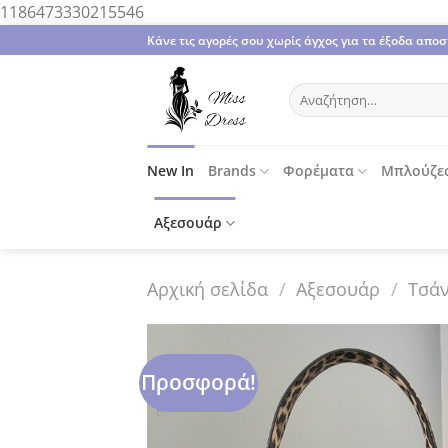
Μετάβαση
1186473330215546
στο
Κάνε τις αγορές σου χωρίς άγχος για τα έξοδα απ
περιεχόμενο
Αναζήτηση
για:
New In
Brands
Φορέματα
Μπλούζε
Αξεσουάρ
Αρχική σελίδα
/
Αξεσουάρ
/
Τσάν
Προσφορά!