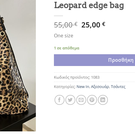
Leopard edge bag
Original
Η
55,00
25,00
€
€
price
τρέχουσ
One size
was:
τιμή
55,00 €.
είναι:
1 σε απόθεμα
25,00 €.
Προσθήκη 
Κωδικός προϊόντος:
1083
Κατηγορίες:
New In
,
Αξεσουάρ
,
Τσάντες