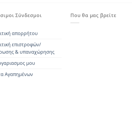
45,00 €.
είναι:
55,00 €.
είναι:
30,00 €.
25,00 €.
σιμοι Σύνδεσμοι
Που θα μας βρείτε
ιτική απορρήτου
ιτική επιστροφών/
ρωσης & υπαναχώρησης
ογαριασμος μου
τα Αγαπημένων