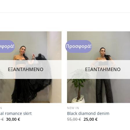
φορά!
Προσφορά!
ΕΞΑΝΤΛΗΜΈΝΟ
ΕΞΑΝΤΛΗΜΈΝΟ
N
NEW IN
al romance skirt
Black diamond denim
Original
Η
Original
Η
0
€
30,00
€
55,00
€
25,00
€
price
τρέχουσα
price
τρέχουσα
was:
τιμή
was:
τιμή