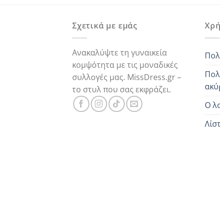
ναι:
79,00 €.
είναι:
,00 €.
25,00 €.
Σχετικά με εμάς
Χρή
Ανακαλύψτε τη γυναικεία
Πολ
κομψότητα με τις μοναδικές
Πολ
συλλογές μας. MissDress.gr –
ακύ
το στυλ που σας εκφράζει.
Ο λ
Λίσ