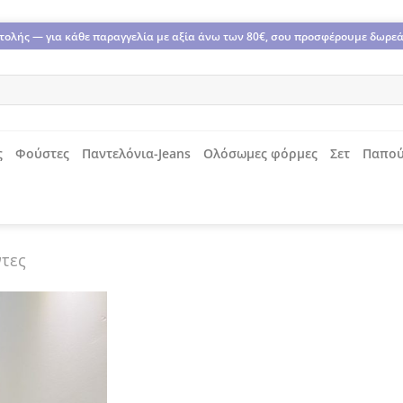
οστολής — για κάθε παραγγελία με αξία άνω των 80€, σου προσφέρουμε δωρε
ς
Φούστες
Παντελόνια-Jeans
Ολόσωμες φόρμες
Σετ
Παπού
τες