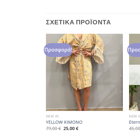
ΣΧΕΤΙΚΆ ΠΡΟΪΌΝΤΑ
Προσφορά!
Προσ
NEW IN
NEW I
horts
YELLOW KIMONO
Etern
Original
Η
79,00
€
25,00
€
45,0
ρέχουσα
price
τρέχουσα
μή
was:
τιμή