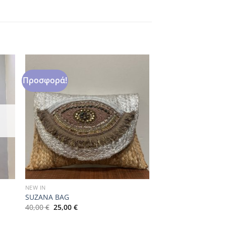
Προσφορά!
NEW IN
SUZANA BAG
Original
Η
40,00
€
25,00
€
price
τρέχουσα
was:
τιμή