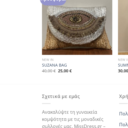
NEW IN
NEW I
SUZANA BAG
SUMM
Original
Η
40,00
€
25,00
€
30,0
ρέχουσα
price
τρέχουσα
μή
was:
τιμή
ναι:
40,00 €.
είναι:
,00 €.
25,00 €.
Σχετικά με εμάς
Χρή
Ανακαλύψτε τη γυναικεία
Πολ
κομψότητα με τις μοναδικές
Πολ
συλλογές μας. MissDress.gr –