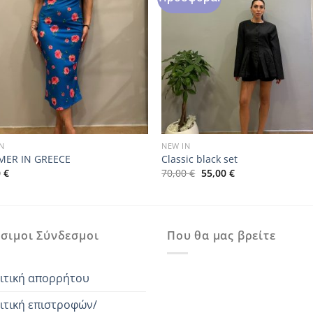
N
NEW IN
ER IN GREECE
Classic black set
Original
Η
0
€
70,00
€
55,00
€
price
τρέχουσα
was:
τιμή
70,00 €.
είναι:
55,00 €.
σιμοι Σύνδεσμοι
Που θα μας βρείτε
ιτική απορρήτου
ιτική επιστροφών/