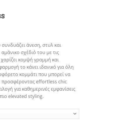
ss
α
συνδυάζει άνεση, στυλ και
 αμάνικο σχέδιό του με τις
 χαρίζει κομψή γραμμή και
φαρμογή το κάνει ιδανικό για όλη
λοφόρετο κομμάτι που μπορεί να
 προσφέροντας effortless chic
πιλογή για καθημερινές εμφανίσεις
ιο elevated styling.