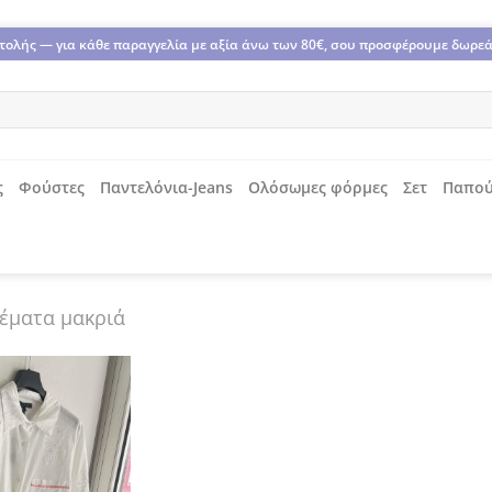
οστολής — για κάθε παραγγελία με αξία άνω των 80€, σου προσφέρουμε δωρε
ς
Φούστες
Παντελόνια-Jeans
Ολόσωμες φόρμες
Σετ
Παπού
έματα μακριά