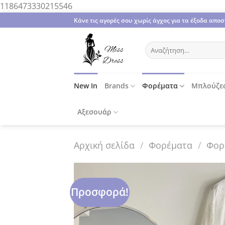
Μετάβαση
1186473330215546
στο
Κάνε τις αγορές σου χωρίς άγχος για τα έξοδα απ
περιεχόμενο
Αναζήτηση
για:
New In
Brands
Φορέματα
Μπλούζε
Αξεσουάρ
Αρχική σελίδα
/
Φορέματα
/
Φορ
Προσφορά!