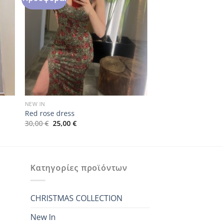
NEW IN
Red rose dress
Original
Η
30,00
€
25,00
€
price
τρέχουσα
was:
τιμή
30,00 €.
είναι:
25,00 €.
Κατηγορίες προϊόντων
CHRISTMAS COLLECTION
New In