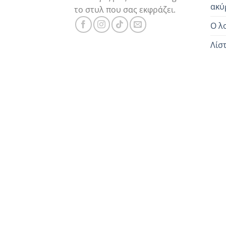
ακύ
το στυλ που σας εκφράζει.
Ο λ
Λίσ