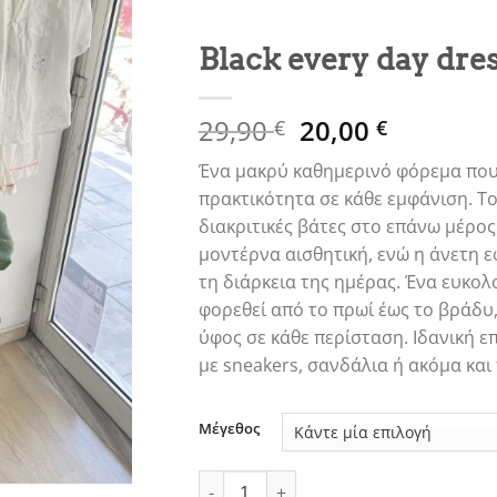
Black every day dre
Original
Η
29,90
20,00
€
€
price
τρέχουσ
Ένα μακρύ καθημερινό φόρεμα που 
was:
τιμή
πρακτικότητα σε κάθε εμφάνιση. Το
29,90 €.
είναι:
διακριτικές βάτες στο επάνω μέρος
20,00 €.
μοντέρνα αισθητική, ενώ η άνετη ε
τη διάρκεια της ημέρας. Ένα ευκο
φορεθεί από το πρωί έως το βράδυ,
ύφος σε κάθε περίσταση. Ιδανική ε
με sneakers, σανδάλια ή ακόμα και π
Μέγεθος
Black every day dress ποσότητα