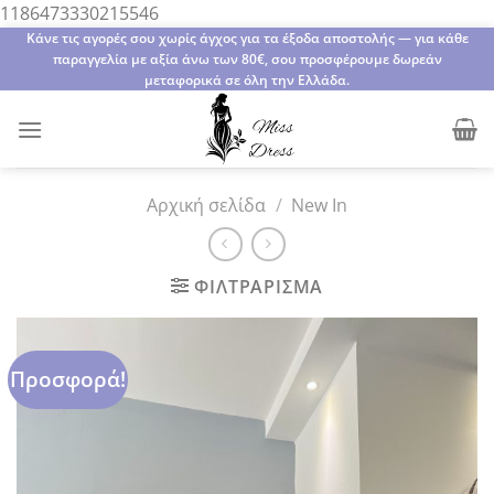
Μετάβαση
1186473330215546
στο
Κάνε τις αγορές σου χωρίς άγχος για τα έξοδα αποστολής — για κάθε
παραγγελία με αξία άνω των 80€, σου προσφέρουμε δωρεάν
περιεχόμενο
μεταφορικά σε όλη την Ελλάδα.
Αρχική σελίδα
/
New In
ΦΙΛΤΡΆΡΙΣΜΑ
Προσφορά!