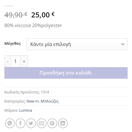
Original
Η
49,90
25,00
€
€
price
τρέχουσα
80% viscose 20%polyester
was:
τιμή
49,90 €.
είναι:
25,00 €.
Μέγεθος
Pink lumina shirt ποσότητα
Προσθήκη στο καλάθι
Κωδικός προϊόντος:
1314
Κατηγορίες:
New In
,
Μπλούζες
Μάρκα:
Lumina