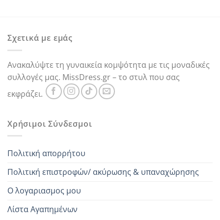
price
τρέχουσα
price
τρέχουσα
was:
τιμή
was:
τιμή
35,00 €.
είναι:
39,00 €.
είναι:
25,00 €.
25,00 €.
Σχετικά με εμάς
Ανακαλύψτε τη γυναικεία κομψότητα με τις μοναδικές
συλλογές μας. MissDress.gr – το στυλ που σας
εκφράζει.
Χρήσιμοι Σύνδεσμοι
Πολιτική απορρήτου
Πολιτική επιστροφών/ ακύρωσης & υπαναχώρησης
Ο λογαριασμος μου
Λίστα Αγαπημένων