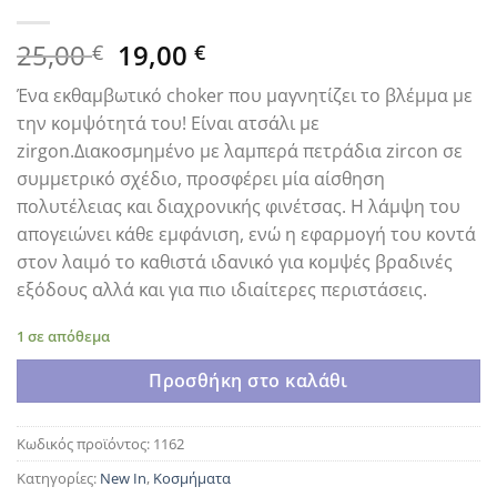
Original
Η
25,00
19,00
€
€
price
τρέχουσα
Ένα εκθαμβωτικό choker που μαγνητίζει το βλέμμα με
was:
τιμή
την κομψότητά του! Είναι ατσάλι με
25,00 €.
είναι:
zirgon.Διακοσμημένο με λαμπερά πετράδια zircon σε
19,00 €.
συμμετρικό σχέδιο, προσφέρει μία αίσθηση
πολυτέλειας και διαχρονικής φινέτσας. Η λάμψη του
απογειώνει κάθε εμφάνιση, ενώ η εφαρμογή του κοντά
στον λαιμό το καθιστά ιδανικό για κομψές βραδινές
εξόδους αλλά και για πιο ιδιαίτερες περιστάσεις.
1 σε απόθεμα
Προσθήκη στο καλάθι
Κωδικός προϊόντος:
1162
Κατηγορίες:
New In
,
Κοσμήματα