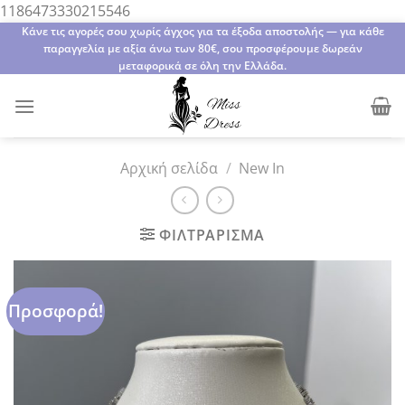
Μετάβαση
1186473330215546
στο
Κάνε τις αγορές σου χωρίς άγχος για τα έξοδα αποστολής — για κάθε
παραγγελία με αξία άνω των 80€, σου προσφέρουμε δωρεάν
περιεχόμενο
μεταφορικά σε όλη την Ελλάδα.
Αρχική σελίδα
/
New In
ΦΙΛΤΡΆΡΙΣΜΑ
Προσφορά!