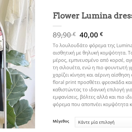
Flower Lumina dres
Original
Η
89,90
40,00
€
€
price
τρέχουσ
Το λουλουδάτο φόρεμα της
Lumin
was:
τιμή
αισθητική με θηλυκή κομψότητα. 
89,90 €.
είναι:
μέρος, εμπνευσμένο από κορσέ, αγκ
40,00 €.
τη σιλουέτα, ενώ η πιο φουντωτή 
χαρίζει κίνηση και αέρινη αίσθηση 
floral print προσθέτει φρεσκάδα κα
καθιστώντας το ιδανική επιλογή γι
εμφανίσεις, βόλτες αλλά και πιο ιδ
φόρεμα που αποπνέει κομψότητα κα
Μέγεθος