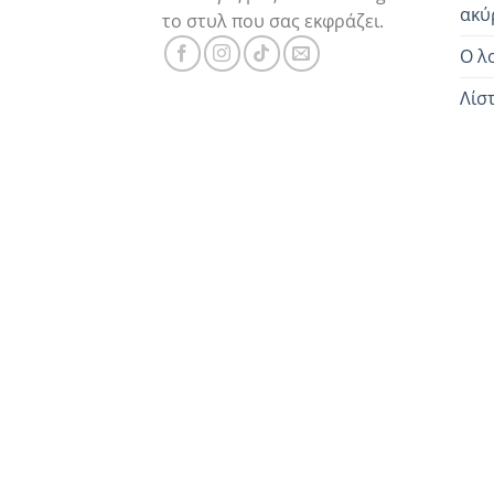
ακύ
το στυλ που σας εκφράζει.
Ο λ
Λίσ