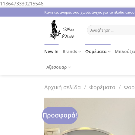
Μετάβαση
1186473330215546
στο
Κάνε τις αγορές σου χωρίς άγχος για τα έξοδα απ
περιεχόμενο
Αναζήτηση
για:
New In
Brands
Φορέματα
Μπλούζε
Αξεσουάρ
Αρχική σελίδα
/
Φορέματα
/
Φορ
Προσφορά!