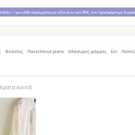
οστολής — για κάθε παραγγελία με αξία άνω των 80€, σου προσφέρουμε δωρε
ς
Φούστες
Παντελόνια-Jeans
Ολόσωμες φόρμες
Σετ
Παπού
έματα κοντά