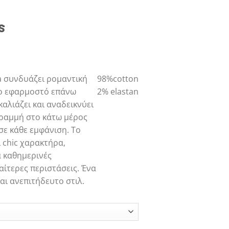
s
α
a
συνδυάζει ρομαντική
98%cotton
Το εφαρμοστό επάνω
2% elastan
αλιάζει και αναδεικνύει
γραμμή στο κάτω μέρος
σε κάθε εμφάνιση. Το
ι chic χαρακτήρα,
α καθημερινές
ιαίτερες περιστάσεις. Ένα
ι ανεπιτήδευτο στιλ.