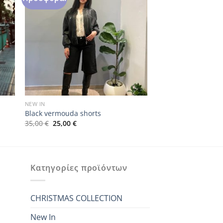
NEW IN
Black vermouda shorts
Original
Η
35,00
€
25,00
€
price
τρέχουσα
was:
τιμή
35,00 €.
είναι:
25,00 €.
Κατηγορίες προϊόντων
CHRISTMAS COLLECTION
New In