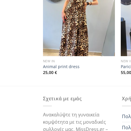
NEW IN
NEW I
Animal print dress
Paric
25,00
€
55,0
ρέχουσα
μή
ναι:
,00 €.
Σχετικά με εμάς
Χρή
Ανακαλύψτε τη γυναικεία
Πολ
κομψότητα με τις μοναδικές
Πολ
συλλογές μας. MissDress.gr –