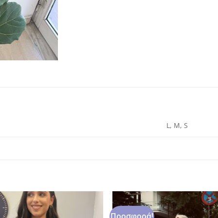
L, M, S
Προσφορά!