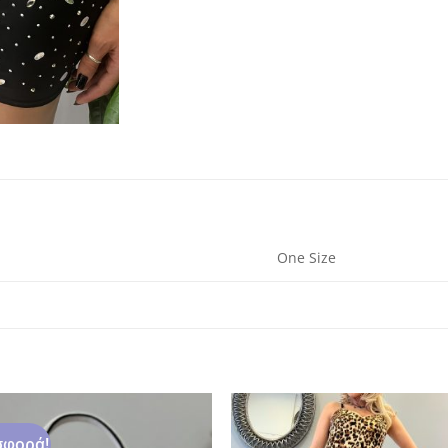
One Size
φορά!