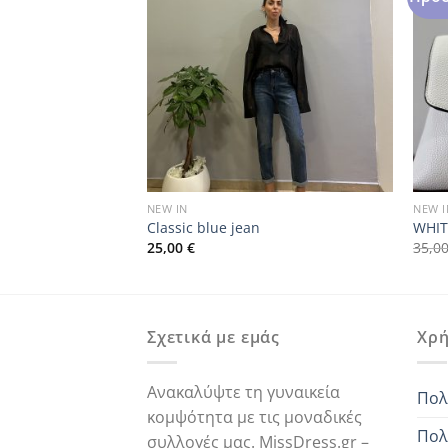
NEW IN
NEW I
s
Classic blue jean
WHIT
25,00
€
35,0
Σχετικά με εμάς
Χρή
Ανακαλύψτε τη γυναικεία
Πολ
κομψότητα με τις μοναδικές
Πολ
συλλογές μας. MissDress.gr –