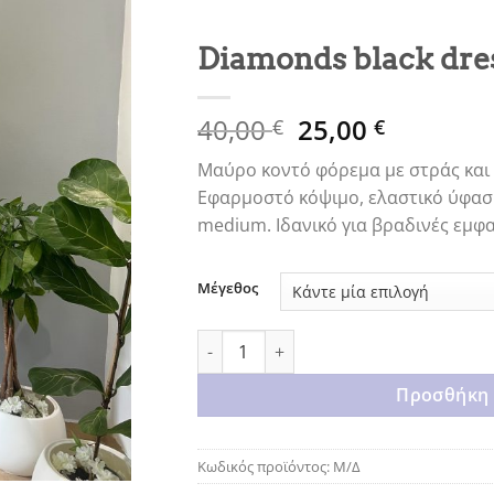
Diamonds black dre
Original
Η
40,00
25,00
€
€
price
τρέχουσ
Μαύρο κοντό φόρεμα με στράς και 
was:
τιμή
Εφαρμοστό κόψιμο, ελαστικό ύφασμ
40,00 €.
είναι:
medium. Ιδανικό για βραδινές εμφα
25,00 €.
Μέγεθος
Diamonds black dress ποσότητα
Προσθήκη 
Κωδικός προϊόντος:
Μ/Δ