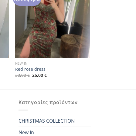
NEW IN
Red rose dress
Original
Η
30,00
€
25,00
€
price
τρέχουσα
was:
τιμή
30,00 €.
είναι:
25,00 €.
Κατηγορίες προϊόντων
CHRISTMAS COLLECTION
New In