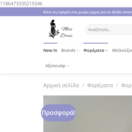
Μετάβαση
1186473330215546
στο
Κάνε τις αγορές σου χωρίς άγχος για τα έξοδα απ
περιεχόμενο
Αναζήτηση
για:
New In
Brands
Φορέματα
Μπλούζε
Αξεσουάρ
Αρχική σελίδα
/
Φορέματα
/
Φορ
Προσφορά!