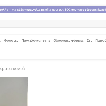
οστολής — για κάθε παραγγελία με αξία άνω των 80€, σου προσφέρουμε δωρε
ς
Φούστες
Παντελόνια-Jeans
Ολόσωμες φόρμες
Σετ
Παπού
έματα κοντά