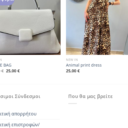
N
NEW IN
E BAG
Animal print dress
Original
Η
0
€
25,00
€
25,00
€
price
τρέχουσα
was:
τιμή
35,00 €.
είναι:
25,00 €.
σιμοι Σύνδεσμοι
Που θα μας βρείτε
ιτική απορρήτου
ιτική επιστροφών/