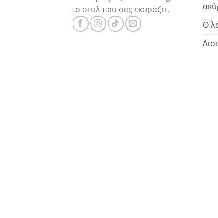
ακύ
το στυλ που σας εκφράζει.
Ο λ
Λίσ