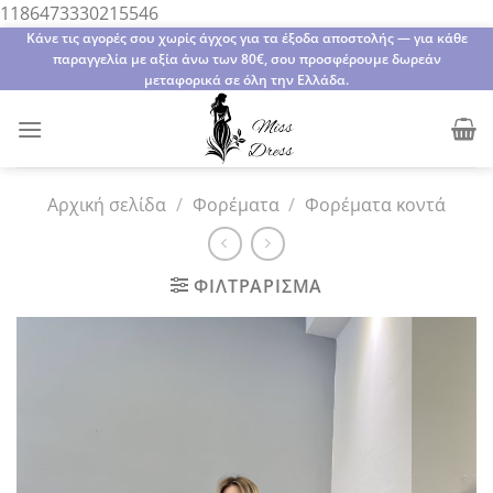
Μετάβαση
1186473330215546
στο
Κάνε τις αγορές σου χωρίς άγχος για τα έξοδα αποστολής — για κάθε
παραγγελία με αξία άνω των 80€, σου προσφέρουμε δωρεάν
περιεχόμενο
μεταφορικά σε όλη την Ελλάδα.
Αρχική σελίδα
/
Φορέματα
/
Φορέματα κοντά
ΦΙΛΤΡΆΡΙΣΜΑ