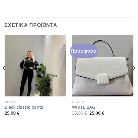
ΣΧΕΤΙΚΆ ΠΡΟΪΌΝΤΑ
Προσφορά!
NEW IN
NEW IN
Black classic pants
WHITE BAG
Original
Η
25,00
€
35,00
€
25,00
€
price
τρέχουσα
was:
τιμή
35,00 €.
είναι:
25,00 €.