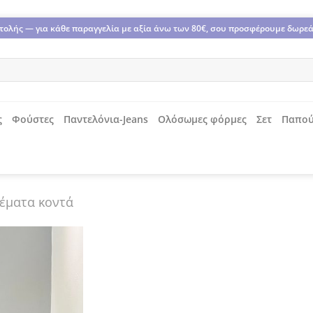
οστολής — για κάθε παραγγελία με αξία άνω των 80€, σου προσφέρουμε δωρε
ς
Φούστες
Παντελόνια-Jeans
Ολόσωμες φόρμες
Σετ
Παπού
έματα κοντά