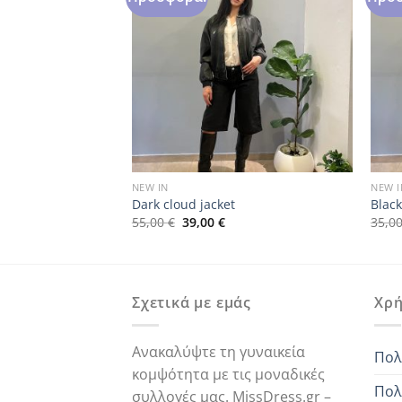
NEW IN
NEW I
Dark cloud jacket
Blac
Η
Original
Η
55,00
€
39,00
€
35,0
ρέχουσα
price
τρέχουσα
ιμή
was:
τιμή
.
ίναι:
55,00 €.
είναι:
5,00 €.
39,00 €.
Σχετικά με εμάς
Χρή
Ανακαλύψτε τη γυναικεία
Πολ
κομψότητα με τις μοναδικές
Πολ
συλλογές μας. MissDress.gr –