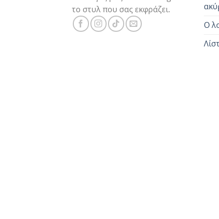
ακύ
το στυλ που σας εκφράζει.
Ο λ
Λίσ