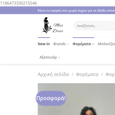
Μετάβαση
1186473330215546
στο
Κάνε τις αγορές σου χωρίς άγχος για τα έξοδα απ
περιεχόμενο
Αναζήτηση
για:
New In
Brands
Φορέματα
Μπλούζε
Αξεσουάρ
Αρχική σελίδα
/
Φορέματα
/
Φορ
Προσφορά!