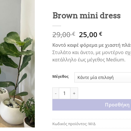
Brown mini dress
Original
Η
29,00
25,00
€
€
price
τρέχουσ
Κοντό καφέ φόρεμα με χιαστή πλά
was:
τιμή
Στυλάτο και άνετο, με μοντέρνο σχέ
29,00 €.
είναι:
κατάλληλο έως μέγεθος Medium.
25,00 €.
Μέγεθος
Brown mini dress ποσότητα
Προσθήκη 
Κωδικός προϊόντος:
Μ/Δ