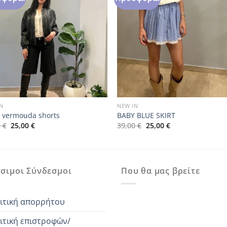
N
NEW IN
k vermouda shorts
BABY BLUE SKIRT
Original
Η
Original
Η
0
€
25,00
€
39,00
€
25,00
€
price
τρέχουσα
price
τρέχουσα
was:
τιμή
was:
τιμή
35,00 €.
είναι:
39,00 €.
είναι:
25,00 €.
25,00 €.
σιμοι Σύνδεσμοι
Που θα μας βρείτε
ιτική απορρήτου
ιτική επιστροφών/