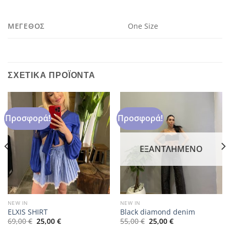
ΜΈΓΕΘΟΣ
One Size
ΣΧΕΤΙΚΆ ΠΡΟΪΌΝΤΑ
Προσφορά!
Προσφορά!
ΕΞΑΝΤΛΗΜΈΝΟ
NEW IN
NEW IN
ELXIS SHIRT
Black diamond denim
Original
Η
Original
Η
69,00
€
25,00
€
55,00
€
25,00
€
price
τρέχουσα
price
τρέχουσα