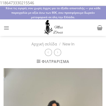
Μετάβαση
1186473330215546
στο
Κάνε τις αγορές σου χωρίς άγχος για τα έξοδα αποστολής — για κάθε
παραγγελία με αξία άνω των 80€, σου προσφέρουμε δωρεάν
περιεχόμενο
μεταφορικά σε όλη την Ελλάδα.
Αρχική σελίδα
/
New In
ΦΙΛΤΡΆΡΙΣΜΑ