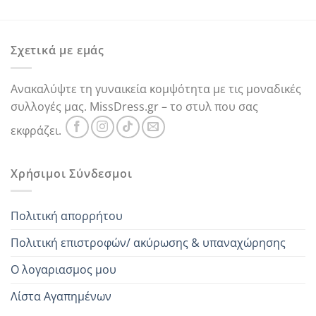
was:
τιμή
was:
τιμή
69,00 €.
είναι:
55,00 €.
είναι:
25,00 €.
25,00 €.
Σχετικά με εμάς
Ανακαλύψτε τη γυναικεία κομψότητα με τις μοναδικές
συλλογές μας. MissDress.gr – το στυλ που σας
εκφράζει.
Χρήσιμοι Σύνδεσμοι
Πολιτική απορρήτου
Πολιτική επιστροφών/ ακύρωσης & υπαναχώρησης
Ο λογαριασμος μου
Λίστα Αγαπημένων