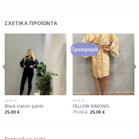
ΣΧΕΤΙΚΆ ΠΡΟΪΌΝΤΑ
Προσφορά!
NEW IN
NEW IN
Black classic pants
YELLOW KIMONO
Original
Η
25,00
€
79,00
€
25,00
€
price
τρέχουσα
was:
τιμή
79,00 €.
είναι:
25,00 €.