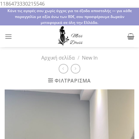
Μετάβαση
1186473330215546
στο
Κάνε τις αγορές σου χωρίς άγχος για τα έξοδα αποστολής — για κάθε
παραγγελία με αξία άνω των 80€, σου προσφέρουμε δωρεάν
περιεχόμενο
μεταφορικά σε όλη την Ελλάδα.
Αρχική σελίδα
/
New In
ΦΙΛΤΡΆΡΙΣΜΑ