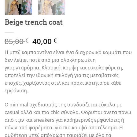
Beige trench coat
Original
Η
85,00
40,00
€
€
price
τρέχουσα
Η μπεζ καμπαρντίνα είναι ένα διαχρονικό κομμάτι που
was:
τιμή
δεν λείπει ποτέ από μια ολοκληρωμένη
85,00 €.
είναι:
γκαρνταρόμπα. Κλασική, κομψή και ευκολοφόρετη,
40,00 €.
αποτελεί την ιδανική επιλογή για τις μεταβατικές
εποχές, χαρίζοντας στιλ και πρακτικότητα σε κάθε
εμφάνιση.
Ο minimal σχεδιασμός της συνδυάζεται εύκολα με
casual αλλά και πιο chic σύνολα. Φοριέται άνετα πάνω
από τζιν και sneakers για καθημερινές εμφανίσεις ή
πάνω από φορέματα για πιο κομψό αποτέλεσμα. Η
ουδέτερη μπεζ απόχρωση ταιριάζει με όλα τα