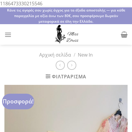
Μετάβαση
1186473330215546
στο
Κάνε τις αγορές σου χωρίς άγχος για τα έξοδα αποστολής — για κάθε
παραγγελία με αξία άνω των 80€, σου προσφέρουμε δωρεάν
περιεχόμενο
μεταφορικά σε όλη την Ελλάδα.
Αρχική σελίδα
/
New In
ΦΙΛΤΡΆΡΙΣΜΑ
Προσφορά!