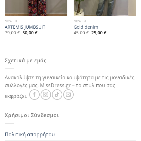
NEW IN
NEW IN
ARTEMIS JUMBSUIT
Gold denim
Original
Η
Original
Η
79,00
€
50,00
€
45,00
€
25,00
€
price
τρέχουσα
price
τρέχουσα
was:
τιμή
was:
τιμή
79,00 €.
είναι:
45,00 €.
είναι:
50,00 €.
25,00 €.
Σχετικά με εμάς
Ανακαλύψτε τη γυναικεία κομψότητα με τις μοναδικές
συλλογές μας. MissDress.gr – το στυλ που σας
εκφράζει.
Χρήσιμοι Σύνδεσμοι
Πολιτική απορρήτου