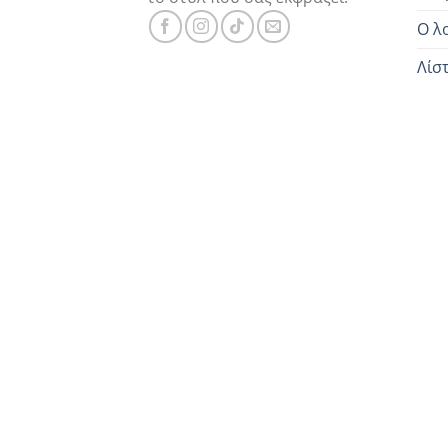
Ο λ
Λίσ