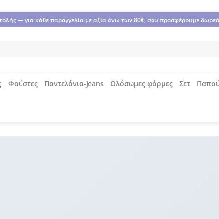
οστολής — για κάθε παραγγελία με αξία άνω των 80€, σου προσφέρουμε δωρε
ς
Φούστες
Παντελόνια-Jeans
Ολόσωμες φόρμες
Σετ
Παπού