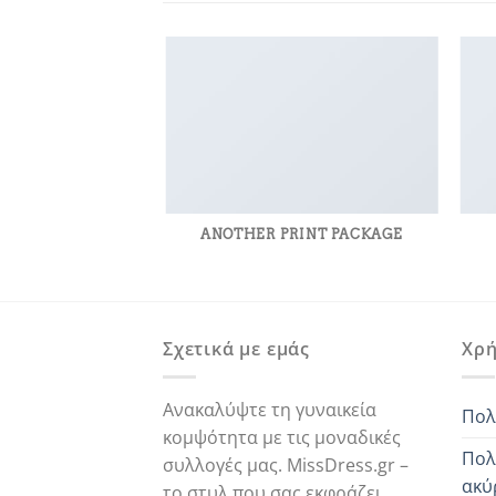
AZINE
ANOTHER PRINT PACKAGE
Σχετικά με εμάς
Χρή
Ανακαλύψτε τη γυναικεία
Πολ
κομψότητα με τις μοναδικές
Πολ
συλλογές μας. MissDress.gr –
ακύ
το στυλ που σας εκφράζει.