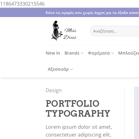
Μετάβαση
1186473330215546
στο
Κάνε τις αγορές σου χωρίς άγχος για τα έξοδα απ
περιεχόμενο
Αναζήτηση
για:
New In
Brands
Φορέματα
Μπλούζε
Αξεσουάρ
Design
PORTFOLIO
TYPOGRAPHY
Lorem ipsum dolor sit amet,
consectetuer adipiscing elit,