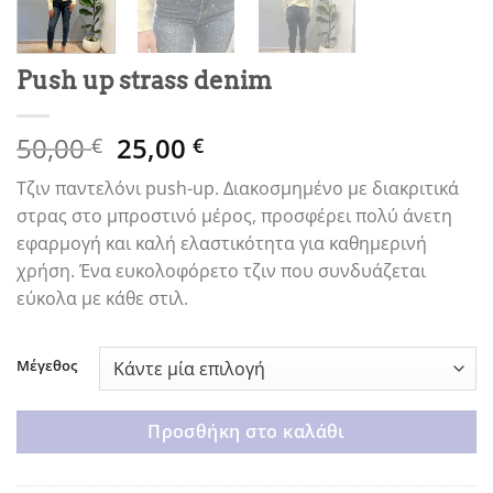
Push up strass denim
Original
Η
50,00
25,00
€
€
price
τρέχουσα
Τζιν παντελόνι push-up. Διακοσμημένο με διακριτικά
was:
τιμή
στρας στο μπροστινό μέρος, προσφέρει πολύ άνετη
50,00 €.
είναι:
εφαρμογή και καλή ελαστικότητα για καθημερινή
25,00 €.
χρήση. Ένα ευκολοφόρετο τζιν που συνδυάζεται
εύκολα με κάθε στιλ.
Μέγεθος
Προσθήκη στο καλάθι