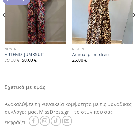
NEW IN
NEW IN
ARTEMIS JUMBSUIT
Animal print dress
Original
Η
79,00
€
50,00
€
25,00
€
price
τρέχουσα
was:
τιμή
79,00 €.
είναι:
50,00 €.
Σχετικά με εμάς
Ανακαλύψτε τη γυναικεία κομψότητα με τις μοναδικές
συλλογές μας. MissDress.gr – το στυλ που σας
εκφράζει.