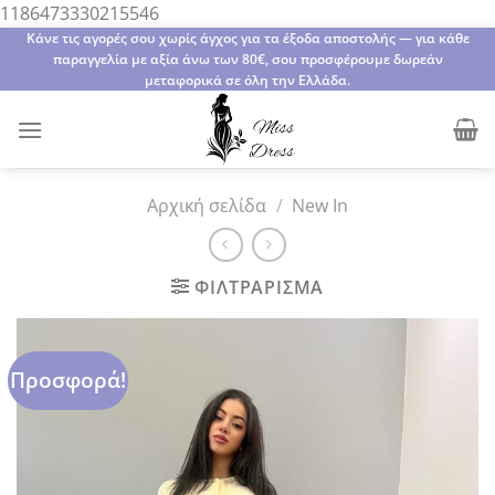
Μετάβαση
1186473330215546
στο
Κάνε τις αγορές σου χωρίς άγχος για τα έξοδα αποστολής — για κάθε
παραγγελία με αξία άνω των 80€, σου προσφέρουμε δωρεάν
περιεχόμενο
μεταφορικά σε όλη την Ελλάδα.
Αρχική σελίδα
/
New In
ΦΙΛΤΡΆΡΙΣΜΑ
Προσφορά!