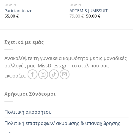
NEW IN
NEW IN
Parician blazer
ARTEMIS JUMBSUIT
Original
Η
55,00
€
79,00
€
50,00
€
price
τρέχουσα
was:
τιμή
79,00 €.
είναι:
50,00 €.
Σχετικά με εμάς
Ανακαλύψτε τη γυναικεία κομψότητα με τις μοναδικές
συλλογές μας. MissDress.gr – το στυλ που σας
εκφράζει.
Χρήσιμοι Σύνδεσμοι
Πολιτική απορρήτου
Πολιτική επιστροφών/ ακύρωσης & υπαναχώρησης