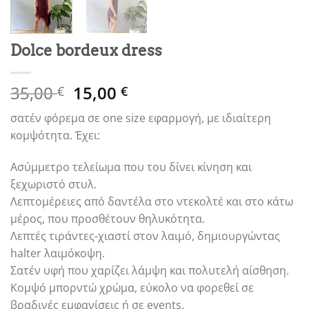
Dolce bordeux dress
Original
Η
35,00
15,00
€
€
price
τρέχουσα
σατέν φόρεμα σε one size εφαρμογή, με ιδιαίτερη
was:
τιμή
κομψότητα. Έχει:
35,00 €.
είναι:
15,00 €.
Ασύμμετρο τελείωμα που του δίνει κίνηση και
ξεχωριστό στυλ.
Λεπτομέρειες από δαντέλα στο ντεκολτέ και στο κάτω
μέρος, που προσθέτουν θηλυκότητα.
Λεπτές τιράντες-χιαστί στον λαιμό, δημιουργώντας
halter λαιμόκοψη.
Σατέν υφή που χαρίζει λάμψη και πολυτελή αίσθηση.
Κομψό μπορντώ χρώμα, εύκολο να φορεθεί σε
βραδινές εμφανίσεις ή σε events.