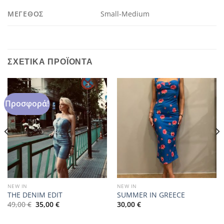
ΜΈΓΕΘΟΣ
Small-Medium
ΣΧΕΤΙΚΆ ΠΡΟΪΌΝΤΑ
Προσφορά!
NEW IN
NEW IN
THE DENIM EDIT
SUMMER IN GREECE
Original
Η
49,00
€
35,00
€
30,00
€
price
τρέχουσα
was:
τιμή
49,00 €.
είναι: