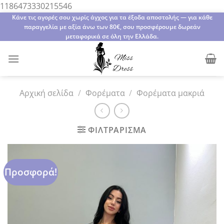
Μετάβαση
1186473330215546
στο
Κάνε τις αγορές σου χωρίς άγχος για τα έξοδα αποστολής — για κάθε
παραγγελία με αξία άνω των 80€, σου προσφέρουμε δωρεάν
περιεχόμενο
μεταφορικά σε όλη την Ελλάδα.
Αρχική σελίδα
/
Φορέματα
/
Φορέματα μακριά
ΦΙΛΤΡΆΡΙΣΜΑ
Προσφορά!