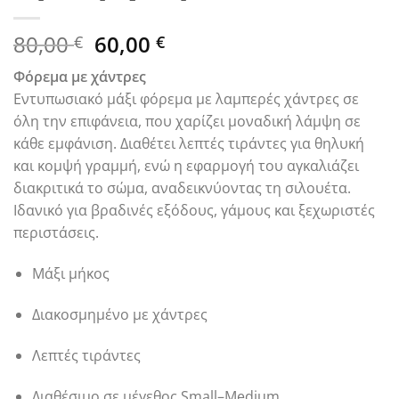
Original
Η
80,00
60,00
€
€
price
τρέχουσα
Φόρεμα με χάντρες
was:
τιμή
Εντυπωσιακό μάξι φόρεμα με λαμπερές χάντρες σε
80,00 €.
είναι:
όλη την επιφάνεια, που χαρίζει μοναδική λάμψη σε
60,00 €.
κάθε εμφάνιση. Διαθέτει λεπτές τιράντες για θηλυκή
και κομψή γραμμή, ενώ η εφαρμογή του αγκαλιάζει
διακριτικά το σώμα, αναδεικνύοντας τη σιλουέτα.
Ιδανικό για βραδινές εξόδους, γάμους και ξεχωριστές
περιστάσεις.
Μάξι μήκος
Διακοσμημένο με χάντρες
Λεπτές τιράντες
Διαθέσιμο σε μέγεθος Small–Medium