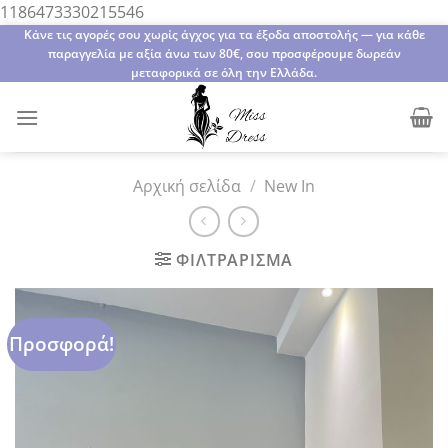
Μετάβαση
1186473330215546
στο
Κάνε τις αγορές σου χωρίς άγχος για τα έξοδα αποστολής — για κάθε
παραγγελία με αξία άνω των 80€, σου προσφέρουμε δωρεάν
περιεχόμενο
μεταφορικά σε όλη την Ελλάδα.
Αρχική σελίδα
/
New In
ΦΙΛΤΡΆΡΙΣΜΑ
Προσφορά!