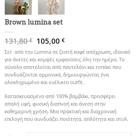
Brown lumina set
Original
Η
131,80
105,00
€
€
price
τρέχουσα
Σετ από την
Lumina
σε ζεστή καφέ απόχρωση, ιδανικό
was:
τιμή
για άνετες και κομψές εμφανίσεις όλη την ημέρα. Το
131,80 €.
είναι:
σύνολο αποτελείται από παντελόνι και τοπάκι που
105,00 €.
συνδυάζονται αρμονικά, δημιουργώντας ένα
ολοκληρωμένο και ευέλικτο outfit.
Κατασκευασμένο από 100% βαμβάκι, προσφέρει
απαλή υφή, φυσική διαπνοή και άνεση στην
καθημερινή χρήση. Μια πρακτική και διαχρονική
επιλογή που συνδυάζει ποιότητα, απλότητα και στυλ.