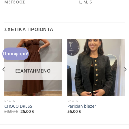
ΜΈΓΕΘΟΣ
L, M, S
ΣΧΕΤΙΚΆ ΠΡΟΪΌΝΤΑ
Προσφορά!
ΕΞΑΝΤΛΗΜΈΝΟ
NEW IN
NEW IN
CHOCO DRESS
Parician blazer
Original
Η
30,00
€
25,00
€
55,00
€
price
τρέχουσα
was:
τιμή
30,00 €.
είναι:
25,00 €.