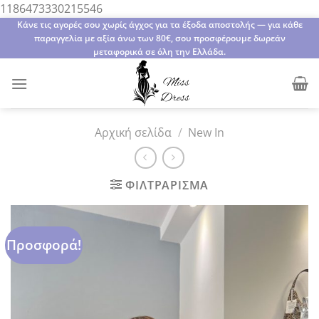
Μετάβαση
1186473330215546
στο
Κάνε τις αγορές σου χωρίς άγχος για τα έξοδα αποστολής — για κάθε
παραγγελία με αξία άνω των 80€, σου προσφέρουμε δωρεάν
περιεχόμενο
μεταφορικά σε όλη την Ελλάδα.
Αρχική σελίδα
/
New In
ΦΙΛΤΡΆΡΙΣΜΑ
Προσφορά!