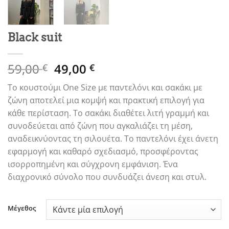
Black suit
Original
Η
59,00
49,00
€
€
price
τρέχουσα
Το κουστούμι One Size με παντελόνι και σακάκι με
was:
τιμή
ζώνη αποτελεί μια κομψή και πρακτική επιλογή για
59,00 €.
είναι:
κάθε περίσταση. Το σακάκι διαθέτει λιτή γραμμή και
49,00 €.
συνοδεύεται από ζώνη που αγκαλιάζει τη μέση,
αναδεικνύοντας τη σιλουέτα. Το παντελόνι έχει άνετη
εφαρμογή και καθαρό σχεδιασμό, προσφέροντας
ισορροπημένη και σύγχρονη εμφάνιση. Ένα
διαχρονικό σύνολο που συνδυάζει άνεση και στυλ.
Μέγεθος