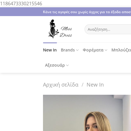
Μετάβαση
1186473330215546
στο
Κάνε τις αγορές σου χωρίς άγχος για τα έξοδα απ
περιεχόμενο
Αναζήτηση
για:
New In
Brands
Φορέματα
Μπλούζε
Αξεσουάρ
Αρχική σελίδα
/
New In