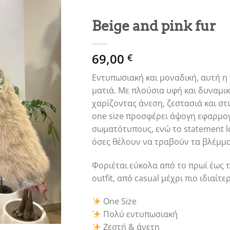
Beige and pink fur
69,00
€
Εντυπωσιακή και μοναδική, αυτή η
ματιά. Με πλούσια υφή και δυναμι
χαρίζοντας άνεση, ζεστασιά και στ
one size προσφέρει άψογη εφαρμο
σωματότυπους, ενώ το statement lo
όσες θέλουν να τραβούν τα βλέμμα
Φοριέται εύκολα από το πρωί έως τ
outfit, από casual μέχρι πιο ιδιαίτε
One Size
Πολύ εντυπωσιακή
Ζεστή & άνετη