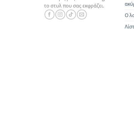
ακύ
το στυλ που σας εκφράζει.
Ο λ
Λίσ