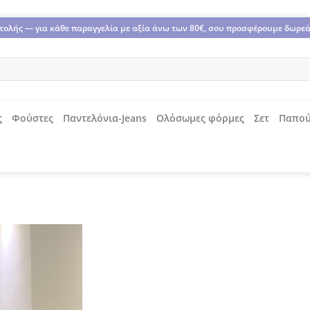
οστολής — για κάθε παραγγελία με αξία άνω των 80€, σου προσφέρουμε δωρε
ς
Φούστες
Παντελόνια-Jeans
Ολόσωμες φόρμες
Σετ
Παπού