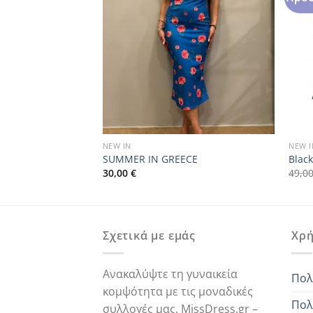
ΛΗΜΈΝΟ
NEW IN
NEW I
SUMMER IN GREECE
Black
30,00
€
49,0
ρέχουσα
μή
ναι:
,00 €.
Σχετικά με εμάς
Χρή
Ανακαλύψτε τη γυναικεία
Πολ
κομψότητα με τις μοναδικές
Πολ
συλλογές μας. MissDress.gr –