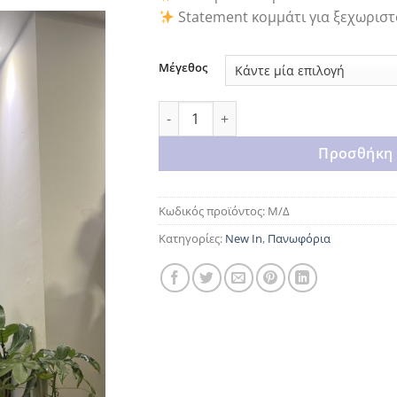
Statement κομμάτι για ξεχωριστ
Μέγεθος
Beige and pink fur ποσότητα
Προσθήκη 
Κωδικός προϊόντος:
Μ/Δ
Κατηγορίες:
New In
,
Πανωφόρια