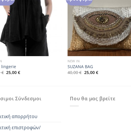
N
NEW IN
 lingerie
SUZANA BAG
Original
Η
Original
Η
0
€
25,00
€
40,00
€
25,00
€
price
τρέχουσα
price
τρέχουσα
was:
τιμή
was:
τιμή
49,00 €.
είναι:
40,00 €.
είναι:
25,00 €.
25,00 €.
σιμοι Σύνδεσμοι
Που θα μας βρείτε
ιτική απορρήτου
ιτική επιστροφών/