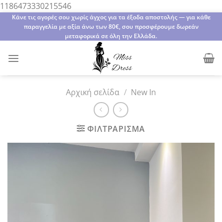
Μετάβαση
1186473330215546
στο
Κάνε τις αγορές σου χωρίς άγχος για τα έξοδα αποστολής — για κάθε
παραγγελία με αξία άνω των 80€, σου προσφέρουμε δωρεάν
περιεχόμενο
μεταφορικά σε όλη την Ελλάδα.
Αρχική σελίδα
/
New In
ΦΙΛΤΡΆΡΙΣΜΑ