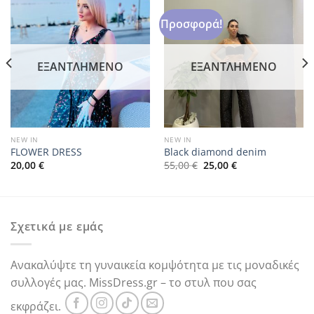
Προσφορά!
ΕΞΑΝΤΛΗΜΈΝΟ
ΕΞΑΝΤΛΗΜΈΝΟ
NEW IN
NEW IN
FLOWER DRESS
Black diamond denim
Original
Η
20,00
€
55,00
€
25,00
€
price
τρέχουσα
was:
τιμή
55,00 €.
είναι:
25,00 €.
Σχετικά με εμάς
Ανακαλύψτε τη γυναικεία κομψότητα με τις μοναδικές
συλλογές μας. MissDress.gr – το στυλ που σας
εκφράζει.